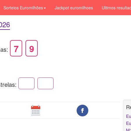
Sorteios Euromilhões
Jackpot euromilhoes
Ultimos resulta
2026
7
9
las:
trelas:
R
Eu
Eu
M1