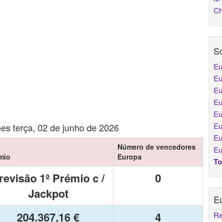
Ch
So
Eu
Eu
Eu
Eu
Eu
Eu
es terça, 02 de junho de 2026
Eu
Número de vencedores
Eu
mio
Europa
To
revisão 1º Prémio c /
0
Jackpot
E
204.367,16 €
4
Re