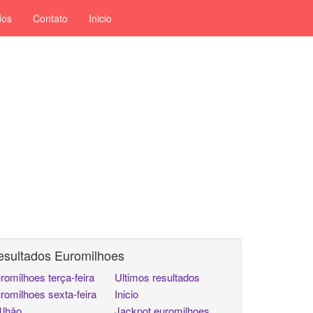
dos
Contato
Inicio
esultados Euromilhoes
romilhoes terça-feira
Ultimos resultados
romilhoes sexta-feira
Inicio
lhão
Jackpot euromilhoes