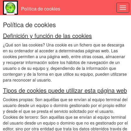
Politica de cookies
Togg
navi