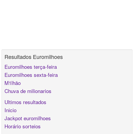
Resultados Euromilhoes
Euromilhoes terça-feira
Euromilhoes sexta-feira
M1lhão
Chuva de milionarios
Ultimos resultados
Inicio
Jackpot euromilhoes
Horário sorteios