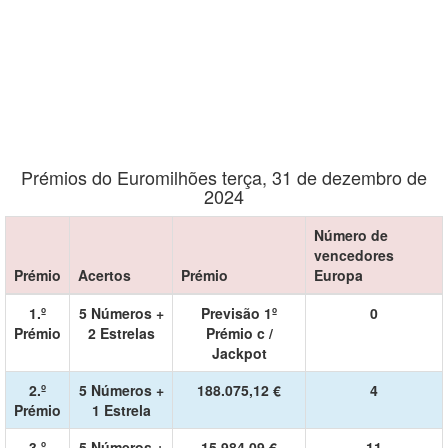
Prémios do Euromilhões terça, 31 de dezembro de
2024
Número de
vencedores
Prémio
Acertos
Prémio
Europa
1.º
5 Números +
Previsão 1º
0
Prémio
2 Estrelas
Prémio c /
Jackpot
2.º
5 Números +
188.075,12 €
4
Prémio
1 Estrela
3.º
5 Números +
15.984,09 €
11