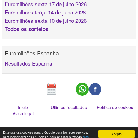
Euromilhões sexta 17 de julho 2026
Euromilhões terça 14 de julho 2026
Euromilhões sexta 10 de julho 2026
Todos os sorteios
Euromilhões Espanha
Resultados Espanha
Inicio
Ultimos resultados
Política de cookies
Aviso legal
Esta informação não dispensa a consulta da Lista Oficial de Prémios. Web
Este site usa cookies para o Google para fornecer serviços,
Acepto
www.jogossantacasa.pt
para personalizar os anúncios e para analisar o tráfego
Más