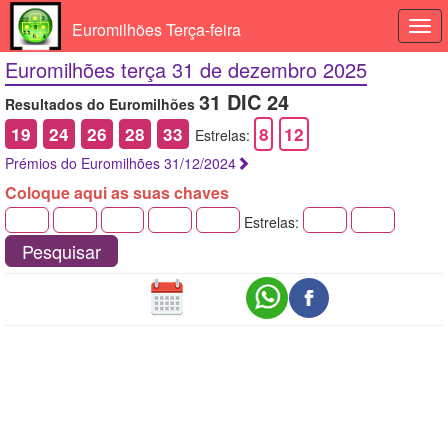
Euromilhões Terça-feira
Togg
navi
Euromilhões terça 31 de dezembro 2025
31 DIC 24
Resultados do Euromilhões
19
24
26
28
33
8
12
Estrelas:
Prémios do Euromilhões 31/12/2024
Coloque aqui as suas chaves
Estrelas:
Pesquisar