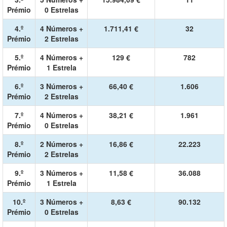
Prémio
0 Estrelas
4.º
4 Números +
1.711,41 €
32
Prémio
2 Estrelas
5.º
4 Números +
129 €
782
Prémio
1 Estrela
6.º
3 Números +
66,40 €
1.606
Prémio
2 Estrelas
7.º
4 Números +
38,21 €
1.961
Prémio
0 Estrelas
8.º
2 Números +
16,86 €
22.223
Prémio
2 Estrelas
9.º
3 Números +
11,58 €
36.088
Prémio
1 Estrela
10.º
3 Números +
8,63 €
90.132
Prémio
0 Estrelas