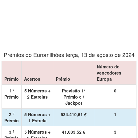
Prémios do Euromilhões terça, 13 de agosto de 2024
Número de
vencedores
Prémio
Acertos
Prémio
Europa
1.º
5 Números +
Previsão 1º
0
Prémio
2 Estrelas
Prémio c /
Jackpot
2.º
5 Números +
534.410,61 €
1
Prémio
1 Estrela
3.º
5 Números +
41.633,52 €
3