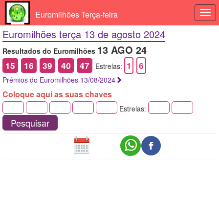
Euromilhões Terça-feira
Togg
navi
Euromilhões terça 13 de agosto 2024
13 AGO 24
Resultados do Euromilhões
15
16
39
40
47
1
6
Estrelas:
Prémios do Euromilhões 13/08/2024
Coloque aqui as suas chaves
Estrelas:
Pesquisar