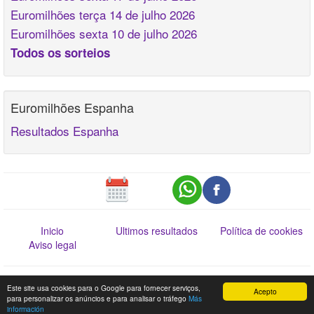
Euromilhões terça 14 de julho 2026
Euromilhões sexta 10 de julho 2026
Todos os sorteios
Euromilhões Espanha
Resultados Espanha
Inicio
Ultimos resultados
Política de cookies
Aviso legal
Esta informação não dispensa a consulta da Lista Oficial de Prémios. Web
Este site usa cookies para o Google para fornecer serviços,
Acepto
www.jogossantacasa.pt
para personalizar os anúncios e para analisar o tráfego
Más
información