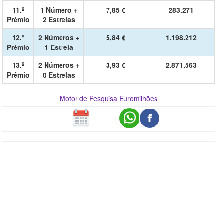
11.º
1 Número +
7,85 €
283.271
Prémio
2 Estrelas
12.º
2 Números +
5,84 €
1.198.212
Prémio
1 Estrela
13.º
2 Números +
3,93 €
2.871.563
Prémio
0 Estrelas
Motor de Pesquisa Euromilhões