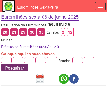
Euromilhões Sexta-feira
Togg
navi
Euromilhões sexta 06 de junho 2025
06 JUN 25
Resultados do Euromilhões
20
21
29
30
35
2
12
Estrelas:
M1lhão:
Prémios do Euromilhões 06/06/2025
Coloque aqui as suas chaves
Estrelas:
Pesquisar