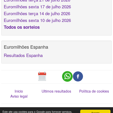
Euromilhões sexta 17 de julho 2026
Euromilhões terça 14 de julho 2026
Euromilhões sexta 10 de julho 2026
Todos os sorteios
Euromilhões Espanha
Resultados Espanha
Inicio
Ultimos resultados
Política de cookies
Aviso legal
Esta informação não dispensa a consulta da Lista Oficial de Prémios. Web
Este site usa cookies para o Google para fornecer serviços,
Acepto