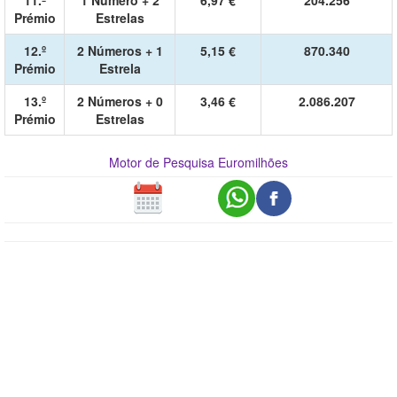
11.º
1 Número + 2
6,97 €
204.256
Prémio
Estrelas
12.º
2 Números + 1
5,15 €
870.340
Prémio
Estrela
13.º
2 Números + 0
3,46 €
2.086.207
Prémio
Estrelas
Motor de Pesquisa Euromilhões