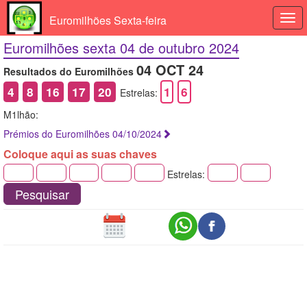
Euromilhões Sexta-feira
Togg
navi
Euromilhões sexta 04 de outubro 2024
04 OCT 24
Resultados do Euromilhões
4
8
16
17
20
1
6
Estrelas:
M1lhão:
Prémios do Euromilhões 04/10/2024
Coloque aqui as suas chaves
Estrelas:
Pesquisar