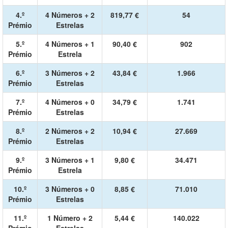
4.º
4 Números + 2
819,77 €
54
Prémio
Estrelas
5.º
4 Números + 1
90,40 €
902
Prémio
Estrela
6.º
3 Números + 2
43,84 €
1.966
Prémio
Estrelas
7.º
4 Números + 0
34,79 €
1.741
Prémio
Estrelas
8.º
2 Números + 2
10,94 €
27.669
Prémio
Estrelas
9.º
3 Números + 1
9,80 €
34.471
Prémio
Estrela
10.º
3 Números + 0
8,85 €
71.010
Prémio
Estrelas
11.º
1 Número + 2
5,44 €
140.022