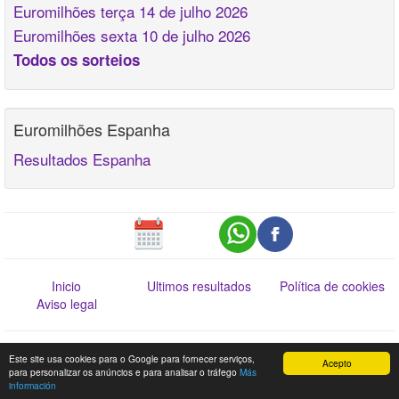
Euromilhões terça 14 de julho 2026
Euromilhões sexta 10 de julho 2026
Todos os sorteios
Euromilhões Espanha
Resultados Espanha
Inicio
Ultimos resultados
Política de cookies
Aviso legal
Esta informação não dispensa a consulta da Lista Oficial de Prémios. Web
Este site usa cookies para o Google para fornecer serviços,
Acepto
www.jogossantacasa.pt
para personalizar os anúncios e para analisar o tráfego
Más
información