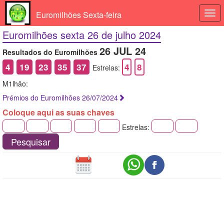
Euromilhões Sexta-feira
Togg
navi
Euromilhões sexta 26 de julho 2024
26 JUL 24
Resultados do Euromilhões
4
19
23
35
37
4
8
Estrelas:
M1lhão:
Prémios do Euromilhões 26/07/2024
Coloque aqui as suas chaves
Estrelas:
Pesquisar