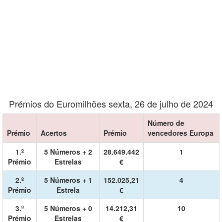
Prémios do Euromilhões sexta, 26 de julho de 2024
Número de
Prémio
Acertos
Prémio
vencedores Europa
1.º
5 Números + 2
28.649.442
1
Prémio
Estrelas
€
2.º
5 Números + 1
152.025,21
4
Prémio
Estrela
€
3.º
5 Números + 0
14.212,31
10
Prémio
Estrelas
€